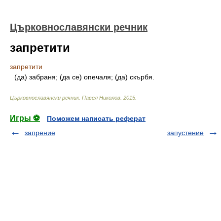
Църковнославянски речник
запретити
запретити
(да) забраня; (да се) опечаля; (да) скърбя.
Църковнославянски речник
.
Павел Николов
.
2015
.
Игры ⚽
Поможем написать реферат
запрение
запустение