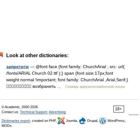
Look at other dictionaries:
запретити
— @font face {font family: ChurchArial ; src: url(
/fonts/ARIAL Church 02.ttf );} span {font size:17px;font
weight:normal !important; font family: ChurchArial ,Arial,Serif;}
 возбранить …
Словарь церковнославянского языка
© Academic, 2000-2026
18+
Contact us:
Technical Support
,
Advertising
Dictionaries export
, created on PHP,
Joomla,
Drupal,
WordPress,
MODx.